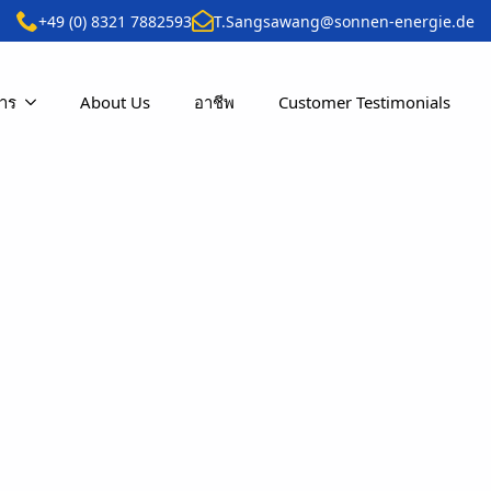
+49 (0) 8321 7882593
T.Sangsawang@sonnen-energie.de
การ
About Us
อาชีพ
Customer Testimonials