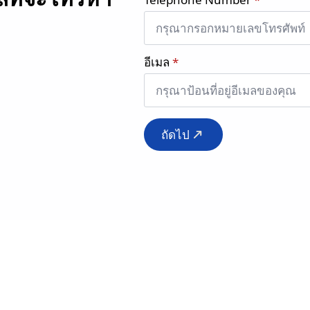
อีเมล
*
ถัดไป