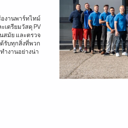
รืองานพาร์ทไทม์
ะเตรียมวัสดุ PV
ันสมัย และตรวจ
รับทุกสิ่งที่พวก
รทำงานอย่างน่า