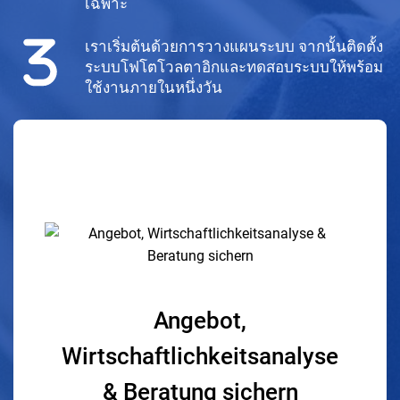
เฉพาะ
เราเริ่มต้นด้วยการวางแผนระบบ จากนั้นติดตั้ง
ระบบโฟโตโวลตาอิกและทดสอบระบบให้พร้อม
ใช้งานภายในหนึ่งวัน